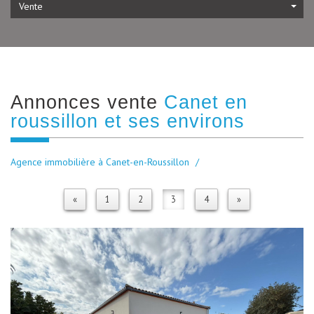
Vente
Annonces vente
Canet en
roussillon et ses environs
Agence immobilière à Canet-en-Roussillon
«
1
2
3
4
»