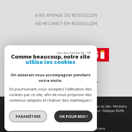
6 BIS AVENUE DU ROUSSILLON
66140
CANET-EN-ROUSSILLON
On en reste là
Comme beaucoup, notre site
utilise les cookies
On aimerait vous accompagner pendant
votre visite.
En poursuivant, vous acceptez l'utilisation des
cookies par ce site, afin de vous proposer des
contenus adaptés et réaliser des statistiques !
© 2026 | Tous droits réservés | Traduction powered by Google -
Plan du site
-
Mentions
légales
-
Nos honoraires
-
Partenaires
-
Admin
-
Toutes nos annonces
-
Politique RGPD
PARAMÉTRER
OK POUR MOI !
Site internet compatible multi-supports,
un seul site adaptable à tous les types d'écrans.