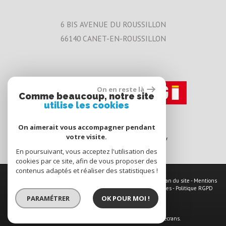
6 BIS AVENUE DU ROUSSILLON
66140
CANET-EN-ROUSSILLON
On en reste là
Comme beaucoup, notre site
utilise les cookies
On aimerait vous accompagner pendant
votre visite.
En poursuivant, vous acceptez l'utilisation des
cookies par ce site, afin de vous proposer des
contenus adaptés et réaliser des statistiques !
© 2026 | Tous droits réservés | Traduction powered by Google -
Plan du site
-
Mentions
légales
-
Nos honoraires
-
Partenaires
-
Admin
-
Toutes nos annonces
-
Politique RGPD
PARAMÉTRER
OK POUR MOI !
Site internet compatible multi-supports,
un seul site adaptable à tous les types d'écrans.