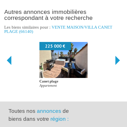
autres annonces immobilières
correspondant à votre recherche
Les biens similaires pour :
VENTE MAISON/VILLA CANET
PLAGE (66140)
225 000 €
265 900
net plage
Saint-Paul-de
rtement
Maison/villa
Toutes nos
annonces
de
biens dans votre
région :